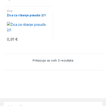
Žice
Žica za ribanje posuđa 2/1
0,91
€
Prikazuje se svih 3 rezultata
B
r