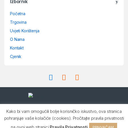
Izbornik
a
Početna
n
Trgovina
d
Uvjeti Korištenja
O Nama
s
Kontakt
C
Cjenik
a
r
o
u
Imate pitanje ? Nazovite nas
s
Kako bi vam omogućili bolje korisničko iskustvo, ova stranica
24/7!
pohranjuje vaše kolačiće (cookies). Pročitajte pravila privatnosti
+385 99 22 77 109,
e
na ovoj web stranici
Pravila Privatnosti
+385 99 22 77 122
PRIHVAĆAM