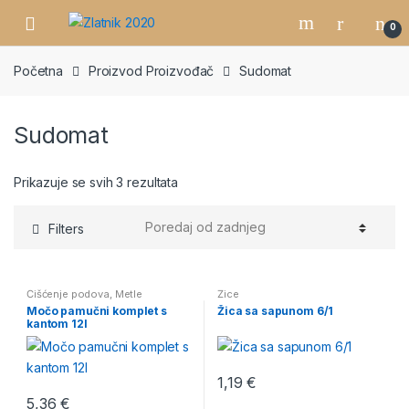
Skip
Skip
0
to
to
navigation
content
Početna
Proizvod Proizvođač
Sudomat
Sudomat
Prikazuje se svih 3 rezultata
Filters
Čišćenje podova
,
Metle
Žice
Močo pamučni komplet s
Žica sa sapunom 6/1
kantom 12l
1,19
€
5,36
€