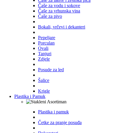
Čaše za likere i žestoka pića
Čaše za vodu i sokove
Čaše za vrhunska vina
Čaše za pivo
Bokali, vrčevi i dekanteri
Pepeljare
Porculan
Ovali
Tanjuri
Zdjele
Posude za led
Šalice
Krigle
Plastika i Pamuk
Plastika i pamuk
Četke za pranje posuđa