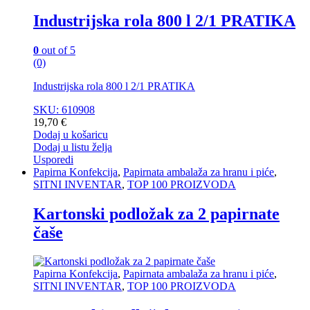
Industrijska rola 800 l 2/1 PRATIKA
0
out of 5
(0)
Industrijska rola 800 l 2/1 PRATIKA
SKU: 610908
19,70
€
Dodaj u košaricu
Dodaj u listu želja
Usporedi
Papirna Konfekcija
,
Papirnata ambalaža za hranu i piće
,
SITNI INVENTAR
,
TOP 100 PROIZVODA
Kartonski podložak za 2 papirnate
čaše
Papirna Konfekcija
,
Papirnata ambalaža za hranu i piće
,
SITNI INVENTAR
,
TOP 100 PROIZVODA