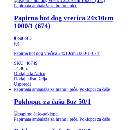
Papirnata ambalaža za hranu i piće
Papirna hot dog vrećica 24x10cm
1000/1 (674)
0
out of 5
(0)
Papirna hot dog vrećica 24x10cm 1000/1 (674)
SKU: 46749
14,36
€
Dodaj u košaricu
Dodaj u listu želja
Usporedi
Papirnata ambalaža za hranu i piće
,
Poklopci za čaše
Poklopac za čašu 8oz 50/1
Papirnata ambalaža za hranu i piće
,
Poklopci za čaše