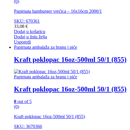
(0)
Papirnata hamburger vrećica – 16x16cm 2000/1
SKU: 670361
33,08
€
Dodaj u košaricu
Dodaj u listu želja
Usporedi
Papirnata ambalaža za hranu i piće
Kraft poklopac 16oz-500ml 50/1 (855)
Papirnata ambalaža za hranu i piće
Kraft poklopac 16oz-500ml 50/1 (855)
0
out of 5
(0)
Kraft poklopac 16oz-500ml 50/1 (855)
SKU: 3670366