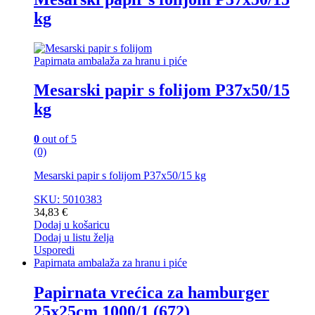
kg
Papirnata ambalaža za hranu i piće
Mesarski papir s folijom P37x50/15
kg
0
out of 5
(0)
Mesarski papir s folijom P37x50/15 kg
SKU: 5010383
34,83
€
Dodaj u košaricu
Dodaj u listu želja
Usporedi
Papirnata ambalaža za hranu i piće
Papirnata vrećica za hamburger
25x25cm 1000/1 (672)