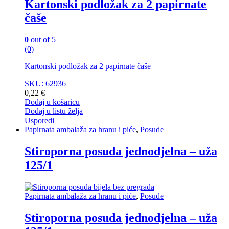
Kartonski podložak za 2 papirnate
čaše
0
out of 5
(0)
Kartonski podložak za 2 papirnate čaše
SKU: 62936
0,22
€
Dodaj u košaricu
Dodaj u listu želja
Usporedi
Papirnata ambalaža za hranu i piće
,
Posude
Stiroporna posuda jednodjelna – uža
125/1
Papirnata ambalaža za hranu i piće
,
Posude
Stiroporna posuda jednodjelna – uža