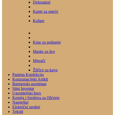
Dekoratori
Kante za smeće
Košare
Krpe za poliranje
Maske za lice
Mjerači
Žličice za kavu
Papirna Konfekcija
Konzumacijski Artikli
Barmenski asortiman
Sitni Inventar
Ugostiteljski Inox
Kemija i Sredstva za čišćenje
Namještaj
Električni uređaji
Tekstil