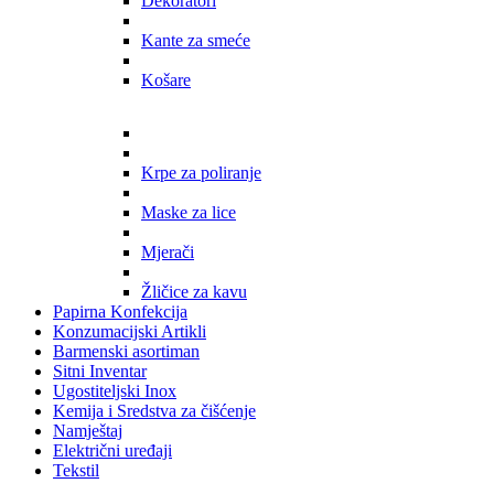
Dekoratori
Kante za smeće
Košare
Krpe za poliranje
Maske za lice
Mjerači
Žličice za kavu
Papirna Konfekcija
Konzumacijski Artikli
Barmenski asortiman
Sitni Inventar
Ugostiteljski Inox
Kemija i Sredstva za čišćenje
Namještaj
Električni uređaji
Tekstil