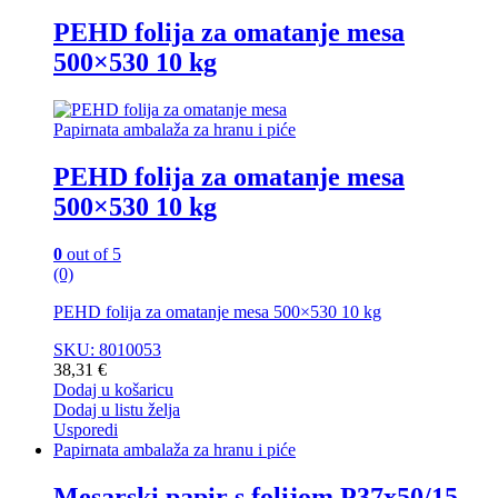
PEHD folija za omatanje mesa
500×530 10 kg
Papirnata ambalaža za hranu i piće
PEHD folija za omatanje mesa
500×530 10 kg
0
out of 5
(0)
PEHD folija za omatanje mesa 500×530 10 kg
SKU: 8010053
38,31
€
Dodaj u košaricu
Dodaj u listu želja
Usporedi
Papirnata ambalaža za hranu i piće
Mesarski papir s folijom P37x50/15