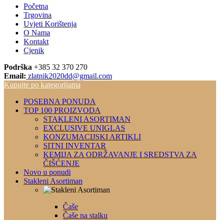
Početna
Trgovina
Uvjeti Korištenja
O Nama
Kontakt
Cjenik
Podrška
+385 32 370 270
Email:
zlatnik2020dd@gmail.com
Kupujte po kategorijama
POSEBNA PONUDA
TOP 100 PROIZVODA
STAKLENI ASORTIMAN
EXCLUSIVE UNIGLAS
KONZUMACIJSKI ARTIKLI
SITNI INVENTAR
KEMIJA ZA ODRŽAVANJE I SREDSTVA ZA
ČIŠĆENJE
Novo u ponudi
Stakleni Asortiman
Čaše
Čaše na stalku