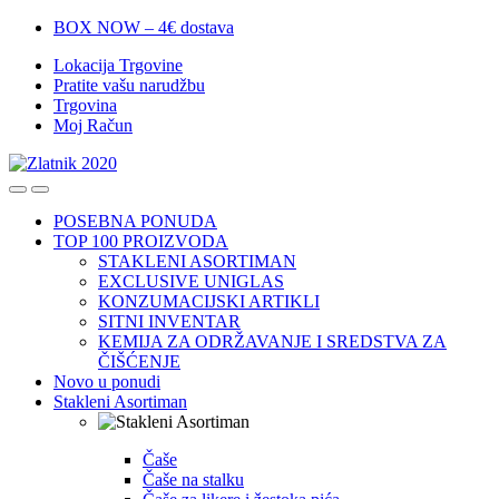
Skip
Skip
BOX NOW – 4€ dostava
to
to
Lokacija Trgovine
navigation
content
Pratite vašu narudžbu
Trgovina
Moj Račun
POSEBNA PONUDA
TOP 100 PROIZVODA
STAKLENI ASORTIMAN
EXCLUSIVE UNIGLAS
KONZUMACIJSKI ARTIKLI
SITNI INVENTAR
KEMIJA ZA ODRŽAVANJE I SREDSTVA ZA
ČIŠĆENJE
Novo u ponudi
Stakleni Asortiman
Čaše
Čaše na stalku