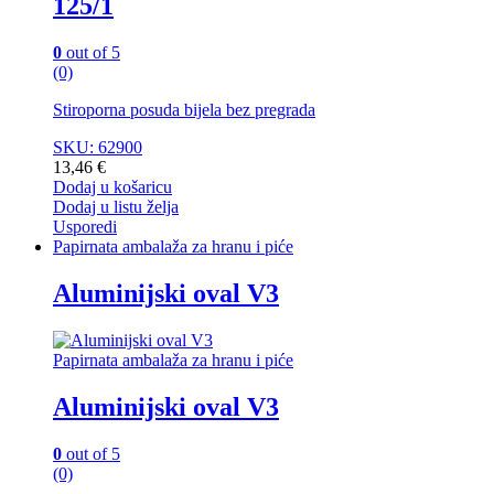
125/1
0
out of 5
(0)
Stiroporna posuda bijela bez pregrada
SKU: 62900
13,46
€
Dodaj u košaricu
Dodaj u listu želja
Usporedi
Papirnata ambalaža za hranu i piće
Aluminijski oval V3
Papirnata ambalaža za hranu i piće
Aluminijski oval V3
0
out of 5
(0)