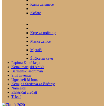
Kante za smeće
Košare
Krpe za poliranje
Maske za lice
Mjerači
Žličice za kavu
Papirna Konfekcija
Konzumacijski Artikli
Barmenski asortiman
Sitni Inventar
Ugostiteljski Inox
Kemija i Sredstva za čišćenje
Namještaj
Električni uređaji
Tekstil