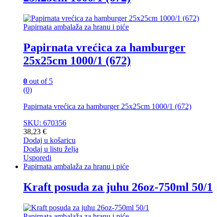
Papirnata ambalaža za hranu i piće
Papirnata vrećica za hamburger
25x25cm 1000/1 (672)
0
out of 5
(0)
Papirnata vrećica za hamburger 25x25cm 1000/1 (672)
SKU: 670356
38,23
€
Dodaj u košaricu
Dodaj u listu želja
Usporedi
Papirnata ambalaža za hranu i piće
Kraft posuda za juhu 26oz-750ml 50/1
Papirnata ambalaža za hranu i piće