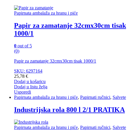
Papirnata ambalaža za hranu i piće
Papir za zamatanje 32cmx30cm tisak
1000/1
0
out of 5
(0)
Papir za zamatanje 32cmx30cm tisak 1000/1
SKU: 6297164
25,78
€
Dodaj u košaricu
Dodaj u listu želja
Usporedi
Papirnata ambalaža za hranu i piće
,
Papirnati ručnici
,
Salvete
Industrijska rola 800 l 2/1 PRATIKA
Papirnata ambalaža za hranu i piće
,
Papirnati ručnici
,
Salvete