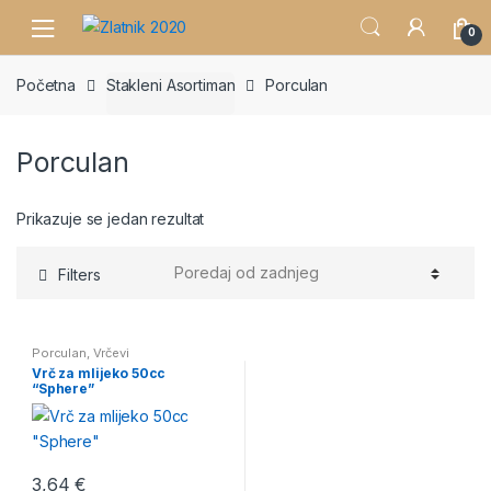
Skip
Skip
0
to
to
navigation
content
Početna
Stakleni Asortiman
Porculan
Porculan
Prikazuje se jedan rezultat
Filters
Porculan
,
Vrčevi
Vrč za mlijeko 50cc
“Sphere”
3,64
€