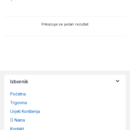
Prikazuje se jedan rezultat
B
r
Izbornik
a
Početna
n
Trgovina
d
Uvjeti Korištenja
O Nama
s
Kontakt