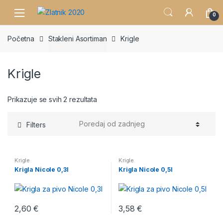
Skip
Skip
0
to
to
navigation
content
Početna
Stakleni Asortiman
Krigle
Krigle
Prikazuje se svih 2 rezultata
Filters
Krigle
Krigle
Krigla Nicole 0,3l
Krigla Nicole 0,5l
2,60
€
3,58
€