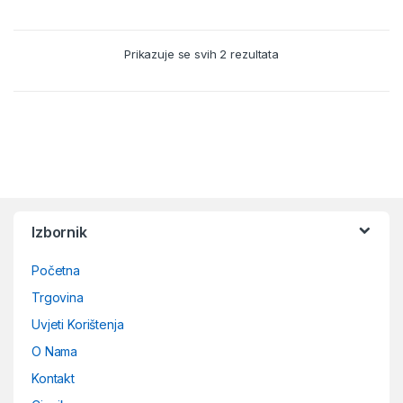
Prikazuje se svih 2 rezultata
B
r
Izbornik
a
Početna
n
Trgovina
d
Uvjeti Korištenja
O Nama
s
Kontakt
C