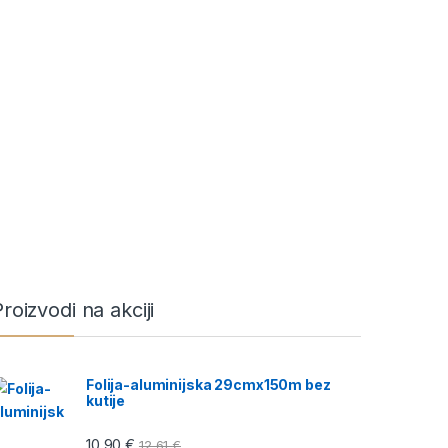
roizvodi na akciji
Folija-aluminijska 29cmx150m bez
kutije
10,90
€
12,61
€