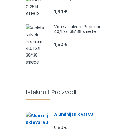
1,89
€
Violeta salvete Premium
40/1 2sl 38*38 smeđe
1,50
€
B
r
Istaknuti Proizvodi
a
n
Aluminijski oval V3
d
0,90
€