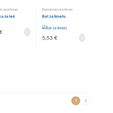
ki asortiman
Barmenski asortiman
ca za led
Bat za limetu
€
5,53
€
1
2