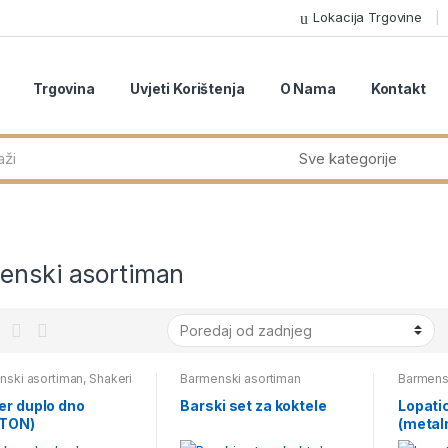
Lokacija Trgovine
Trgovina
Uvjeti Korištenja
O Nama
Kontakt
enski asortiman
nski asortiman
,
Shakeri
Barmenski asortiman
Barmens
er duplo dno
Barski set za koktele
Lopati
TON)
(metal