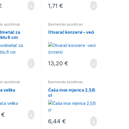
€
1,71
€
ki asortiman
Barmenski asortiman
dmetač za
Otvarač konzervi – veći
iblu 6 cm
€
13,20
€
ki asortiman
Barmenski asortiman
a velika
Čaša inox mjerica 2,5/5
cl
8
€
6,44
€