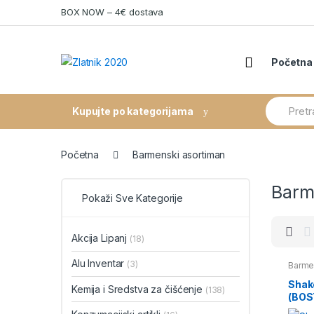
Skip
Skip
BOX NOW – 4€ dostava
to
to
navigation
content
Početna
Search
Kupujte po kategorijama
for:
Početna
Barmenski asortiman
Barm
Pokaži Sve Kategorije
Akcija Lipanj
(18)
Alu Inventar
(3)
Barme
Shak
Kemija i Sredstva za čišćenje
(138)
(BOS