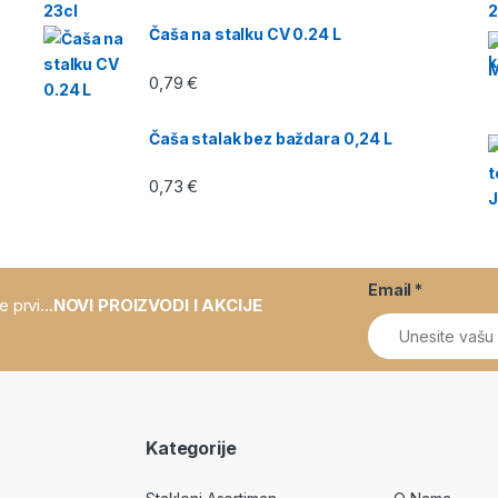
Čaša na stalku CV 0.24 L
0,79
€
Čaša stalak bez baždara 0,24 L
0,73
€
Email
*
e prvi...
NOVI PROIZVODI I AKCIJE
Kategorije