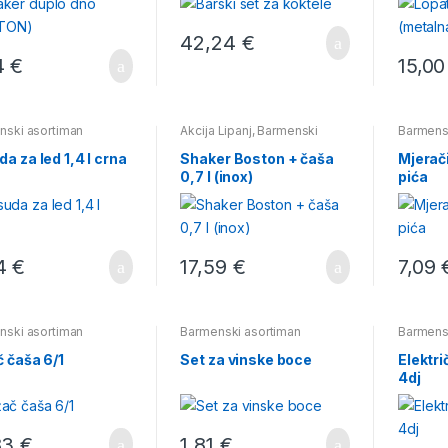
42,24
€
4
€
15,0
nski asortiman
Akcija Lipanj
,
Barmenski
Barmens
asortiman
,
Shakeri
a za led 1,4 l crna
Shaker Boston + čaša
Mjerač
0,7 l (inox)
pića
4
€
17,59
€
7,09
nski asortiman
Barmenski asortiman
Barmens
 čaša 6/1
Set za vinske boce
Elektri
4dj
83
€
1,81
€