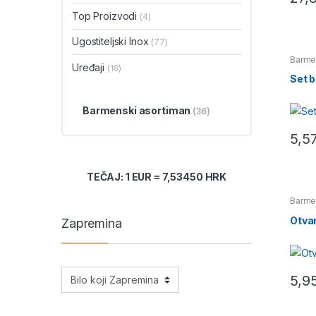
Top Proizvodi
(4)
Ugostiteljski Inox
(77)
Barme
Uređaji
(18)
Set b
Barmenski asortiman
(36)
5,5
TEČAJ: 1 EUR = 7,53450 HRK
Barme
Otva
Zapremina
5,9