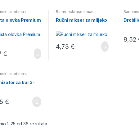
nski asortiman
Barmenski asortiman
Barmens
sta olovka Premium
Ručni mikser za mlijeko
Drobili
8,52
4,73
€
7
€
nski asortiman
,
ka,pamuk i stiropor
izator za bar 3-
i
65
€
mo 1–25 od 36 rezultata