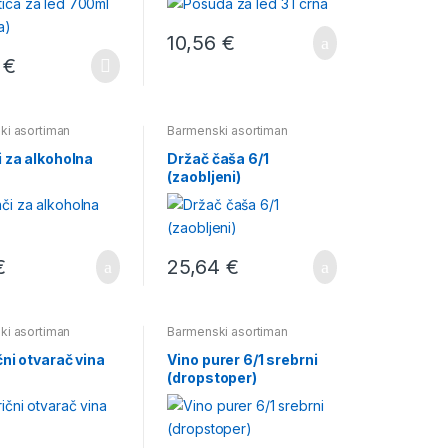
10,56
€
0
€
ki asortiman
Barmenski asortiman
i za alkoholna
Držač čaša 6/1
(zaobljeni)
€
25,64
€
ki asortiman
Barmenski asortiman
čni otvarač vina
Vino purer 6/1 srebrni
(dropstoper)