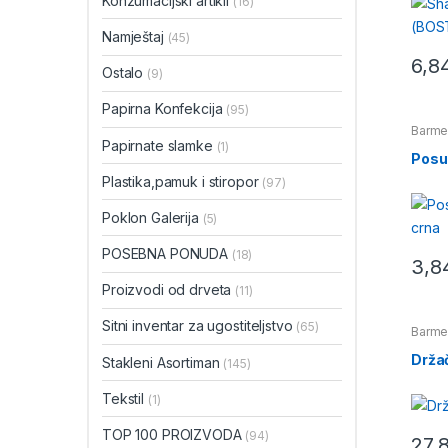
Konzumacijski artikli
(16)
Namještaj
(45)
6,8
Ostalo
(9)
Papirna Konfekcija
(95)
Barme
Papirnate slamke
(1)
Posud
Plastika,pamuk i stiropor
(97)
Poklon Galerija
(5)
POSEBNA PONUDA
(18)
3,8
Proizvodi od drveta
(11)
Sitni inventar za ugostiteljstvo
(65)
Barme
Držač
Stakleni Asortiman
(145)
Tekstil
(1)
TOP 100 PROIZVODA
(94)
27,