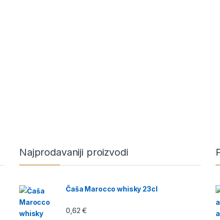
Najprodavaniji proizvodi
P
Čaša Marocco whisky 23cl
0,62
€