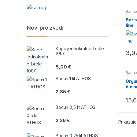
Barme
Bari
line
Novi proizvodi
Kape jednokratne-bijele
3,9
100/1
5,00
€
Barme
Plasti
Bocun 1 lit ATHOS
Organ
djeln
2,85
€
15,
Bocun 0,5 lit ATHOS
2,26
€
Prikazuje
Bocun 0,25 lit ATHOS