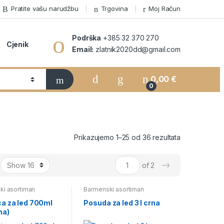
Pratite vašu narudžbu
Trgovina
Moj Račun
Podrška
+385 32 370 270
Cjenik
Email:
zlatnik2020dd@gmail.com
0,00
€
0
Prikazujemo 1–25 od 36 rezultata
→
of 2
ki asortiman
Barmenski asortiman
ca za led 700ml
Posuda za led 3 l crna
na)