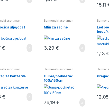
15,11
nski asortiman
Barmenski asortiman
Barmens
očica ulje/ocat
Mlin za začine
Led po
bocu/k
7
€
3,29
€
1,13
nski asortiman
Barmenski asortiman
Barmens
rač za konzerve
Guma/podmetač
Pregač
100x150cm
5
€
12,0
76,19
€