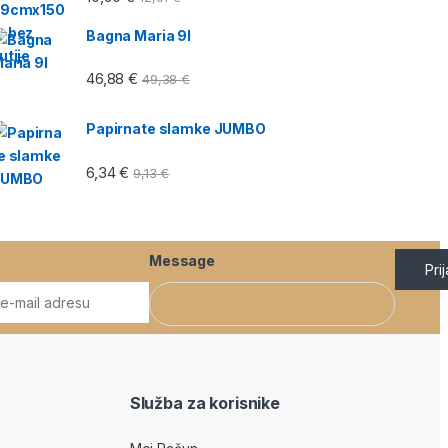
Bagna Maria 9l
46,88
€
49,38
€
Papirnate slamke JUMBO
6,34
€
9,13
€
Message
Pri
Služba za korisnike