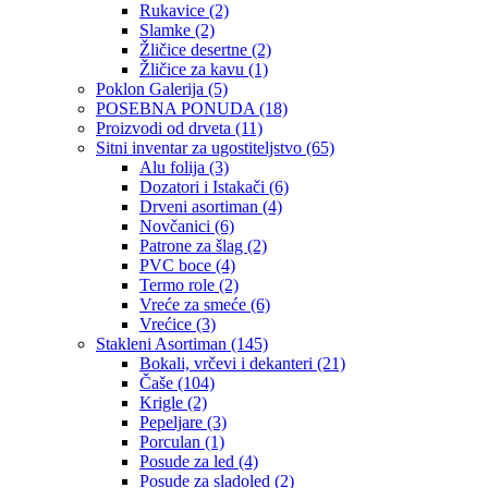
Rukavice
(2)
Slamke
(2)
Žličice desertne
(2)
Žličice za kavu
(1)
Poklon Galerija
(5)
POSEBNA PONUDA
(18)
Proizvodi od drveta
(11)
Sitni inventar za ugostiteljstvo
(65)
Alu folija
(3)
Dozatori i Istakači
(6)
Drveni asortiman
(4)
Novčanici
(6)
Patrone za šlag
(2)
PVC boce
(4)
Termo role
(2)
Vreće za smeće
(6)
Vrećice
(3)
Stakleni Asortiman
(145)
Bokali, vrčevi i dekanteri
(21)
Čaše
(104)
Krigle
(2)
Pepeljare
(3)
Porculan
(1)
Posude za led
(4)
Posude za sladoled
(2)