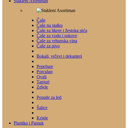
Stakleni Asortiman
Čaše
Čaše na stalku
Čaše za likere i žestoka pića
Čaše za vodu i sokove
Čaše za vrhunska vina
Čaše za pivo
Bokali, vrčevi i dekanteri
Pepeljare
Porculan
Ovali
Tanjuri
Zdjele
Posude za led
Šalice
Krigle
Plastika i Pamuk