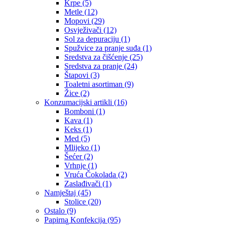
Krpe
(5)
Metle
(12)
Mopovi
(29)
Osvježivači
(12)
Sol za depuraciju
(1)
Spužvice za pranje suđa
(1)
Sredstva za čišćenje
(25)
Sredstva za pranje
(24)
Štapovi
(3)
Toaletni asortiman
(9)
Žice
(2)
Konzumacijski artikli
(16)
Bomboni
(1)
Kava
(1)
Keks
(1)
Med
(5)
Mlijeko
(1)
Šećer
(2)
Vrhnje
(1)
Vruća Čokolada
(2)
Zaslađivači
(1)
Namještaj
(45)
Stolice
(20)
Ostalo
(9)
Papirna Konfekcija
(95)