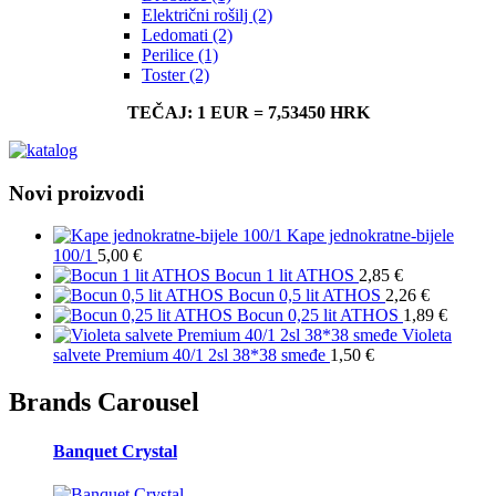
Električni rošilj
(2)
Ledomati
(2)
Perilice
(1)
Toster
(2)
TEČAJ: 1 EUR = 7,53450 HRK
Novi proizvodi
Kape jednokratne-bijele
100/1
5,00
€
Bocun 1 lit ATHOS
2,85
€
Bocun 0,5 lit ATHOS
2,26
€
Bocun 0,25 lit ATHOS
1,89
€
Violeta
salvete Premium 40/1 2sl 38*38 smeđe
1,50
€
Brands Carousel
Banquet Crystal