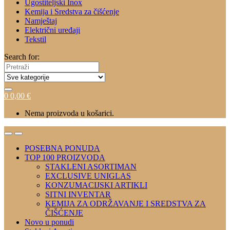
Ugostiteljski Inox
Kemija i Sredstva za čišćenje
Namještaj
Električni uređaji
Tekstil
Search for:
0
0,00
€
Nema proizvoda u košarici.
POSEBNA PONUDA
TOP 100 PROIZVODA
STAKLENI ASORTIMAN
EXCLUSIVE UNIGLAS
KONZUMACIJSKI ARTIKLI
SITNI INVENTAR
KEMIJA ZA ODRŽAVANJE I SREDSTVA ZA
ČIŠĆENJE
Novo u ponudi