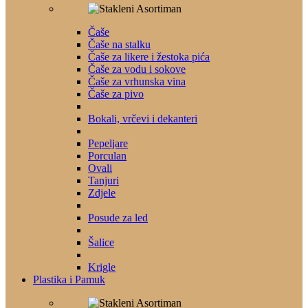
Čaše
Čaše na stalku
Čaše za likere i žestoka pića
Čaše za vodu i sokove
Čaše za vrhunska vina
Čaše za pivo
Bokali, vrčevi i dekanteri
Pepeljare
Porculan
Ovali
Tanjuri
Zdjele
Posude za led
Šalice
Krigle
Plastika i Pamuk