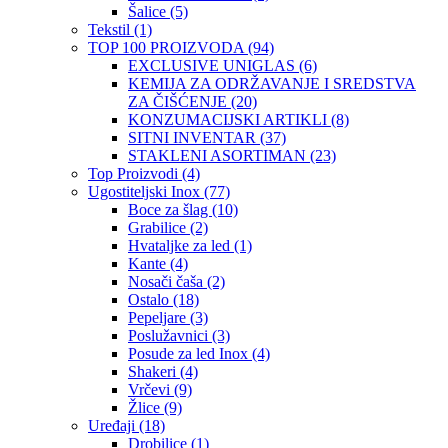
Šalice
(5)
Tekstil
(1)
TOP 100 PROIZVODA
(94)
EXCLUSIVE UNIGLAS
(6)
KEMIJA ZA ODRŽAVANJE I SREDSTVA
ZA ČIŠĆENJE
(20)
KONZUMACIJSKI ARTIKLI
(8)
SITNI INVENTAR
(37)
STAKLENI ASORTIMAN
(23)
Top Proizvodi
(4)
Ugostiteljski Inox
(77)
Boce za šlag
(10)
Grabilice
(2)
Hvataljke za led
(1)
Kante
(4)
Nosači čaša
(2)
Ostalo
(18)
Pepeljare
(3)
Poslužavnici
(3)
Posude za led Inox
(4)
Shakeri
(4)
Vrčevi
(9)
Žlice
(9)
Uređaji
(18)
Drobilice
(1)