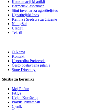
Konzumacijski artikli
Barmenski asortiman
Sitni inventar za ugostiteljstvo
Ugostiteljski Inox
Kemija i Sredstva za čišćenje
Namještaj
Uređaji
Tekstil
O Nama
Kontakt
Usporedba Proizvoda
Često postavljana pitanja
Store Directory
Služba za korisnike
Moj Račun
FAQs
Uvjeti Korištenja
Pravila Privatnosti
Cjenik