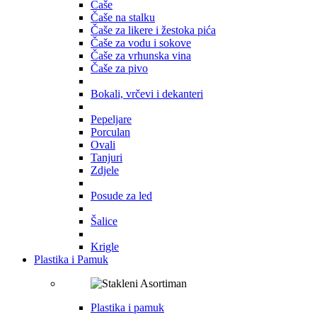
Čaše
Čaše na stalku
Čaše za likere i žestoka pića
Čaše za vodu i sokove
Čaše za vrhunska vina
Čaše za pivo
Bokali, vrčevi i dekanteri
Pepeljare
Porculan
Ovali
Tanjuri
Zdjele
Posude za led
Šalice
Krigle
Plastika i Pamuk
Plastika i pamuk