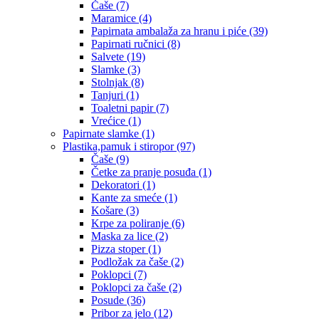
Čaše
(7)
Maramice
(4)
Papirnata ambalaža za hranu i piće
(39)
Papirnati ručnici
(8)
Salvete
(19)
Slamke
(3)
Stolnjak
(8)
Tanjuri
(1)
Toaletni papir
(7)
Vrećice
(1)
Papirnate slamke
(1)
Plastika,pamuk i stiropor
(97)
Čaše
(9)
Četke za pranje posuđa
(1)
Dekoratori
(1)
Kante za smeće
(1)
Košare
(3)
Krpe za poliranje
(6)
Maska za lice
(2)
Pizza stoper
(1)
Podložak za čaše
(2)
Poklopci
(7)
Poklopci za čaše
(2)
Posude
(36)
Pribor za jelo
(12)