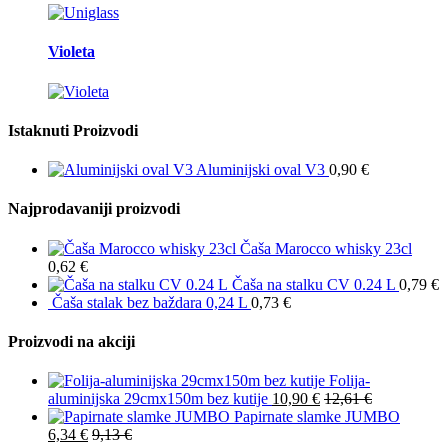
Violeta
Istaknuti Proizvodi
Aluminijski oval V3
0,90
€
Najprodavaniji proizvodi
Čaša Marocco whisky 23cl
0,62
€
Čaša na stalku CV 0.24 L
0,79
€
Čaša stalak bez baždara 0,24 L
0,73
€
Proizvodi na akciji
Folija-
aluminijska 29cmx150m bez kutije
10,90
€
12,61
€
Papirnate slamke JUMBO
6,34
€
9,13
€