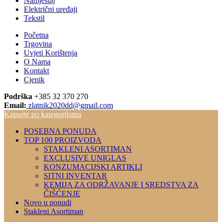
Namještaj
Električni uređaji
Tekstil
Početna
Trgovina
Uvjeti Korištenja
O Nama
Kontakt
Cjenik
Podrška
+385 32 370 270
Email:
zlatnik2020dd@gmail.com
Kupujte po kategorijama
POSEBNA PONUDA
TOP 100 PROIZVODA
STAKLENI ASORTIMAN
EXCLUSIVE UNIGLAS
KONZUMACIJSKI ARTIKLI
SITNI INVENTAR
KEMIJA ZA ODRŽAVANJE I SREDSTVA ZA
ČIŠĆENJE
Novo u ponudi
Stakleni Asortiman