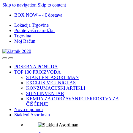
Skip to navigation
Skip to content
BOX NOW – 4€ dostava
Lokacija Trgovine
Pratite vašu narudžbu
Trgovina
Moj Račun
POSEBNA PONUDA
TOP 100 PROIZVODA
STAKLENI ASORTIMAN
EXCLUSIVE UNIGLAS
KONZUMACIJSKI ARTIKLI
SITNI INVENTAR
KEMIJA ZA ODRŽAVANJE I SREDSTVA ZA
ČIŠĆENJE
Novo u ponudi
Stakleni Asortiman