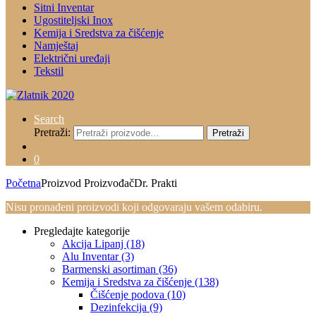
Sitni Inventar
Ugostiteljski Inox
Kemija i Sredstva za čišćenje
Namještaj
Električni uređaji
Tekstil
Search
Pretraži:
Pretraži
0
Početna
Proizvod Proizvođač
Dr. Prakti
Nisu pronađeni proizvodi koji odgovaraju vašem odabiru.
Pregledajte kategorije
Akcija Lipanj
(18)
Alu Inventar
(3)
Barmenski asortiman
(36)
Kemija i Sredstva za čišćenje
(138)
Čišćenje podova
(10)
Dezinfekcija
(9)