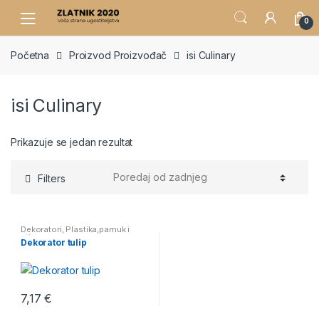
Skip
Skip
0
to
to
navigation
content
Početna
Proizvod Proizvođač
isi Culinary
isi Culinary
Prikazuje se jedan rezultat
Filters
Dekoratori
,
Plastika,pamuk i
stiropor
Dekorator tulip
7,17
€