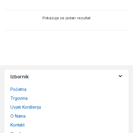
Prikazuje se jedan rezultat
B
r
Izbornik
a
Početna
n
Trgovina
d
Uvjeti Korištenja
O Nama
s
Kontakt
C