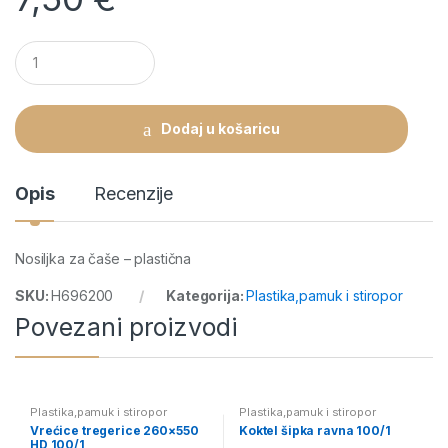
Q
u
a
n
t
Dodaj u košaricu
i
t
y
Opis
Recenzije
Nosiljka za čaše – plastična
SKU:
H696200
Kategorija:
Plastika,pamuk i stiropor
Povezani proizvodi
Plastika,pamuk i stiropor
Plastika,pamuk i stiropor
Vrećice tregerice 260×550
Koktel šipka ravna 100/1
HD 100/1