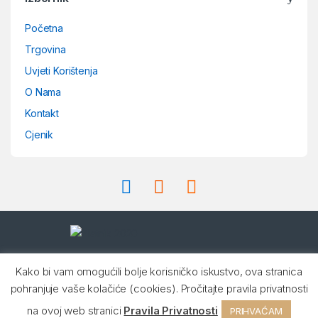
a
Početna
n
Trgovina
d
Uvjeti Korištenja
O Nama
s
Kontakt
C
Cjenik
a
r
o
u
Imate pitanje ? Nazovite nas
s
Kako bi vam omogućili bolje korisničko iskustvo, ova stranica
24/7!
pohranjuje vaše kolačiće (cookies). Pročitajte pravila privatnosti
+385 99 22 77 109,
e
+385 99 22 77 122
na ovoj web stranici
Pravila Privatnosti
PRIHVAĆAM