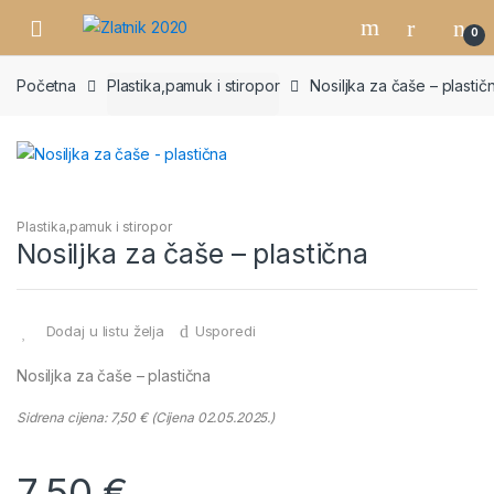
Skip
Skip
0
to
to
navigation
content
Početna
Plastika,pamuk i stiropor
Nosiljka za čaše – plastič
Plastika,pamuk i stiropor
Nosiljka za čaše – plastična
Dodaj u listu želja
Usporedi
Nosiljka za čaše – plastična
Sidrena cijena:
7,50
€
(Cijena 02.05.2025.)
7,50
€