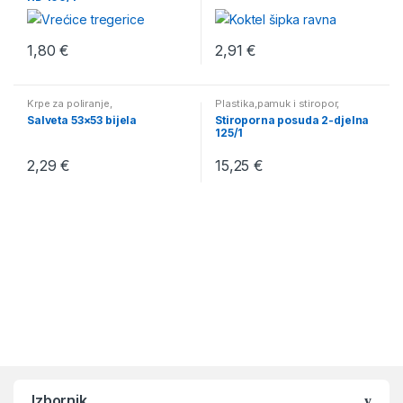
1,80
€
2,91
€
Krpe za poliranje
,
Plastika,pamuk i stiropor
,
Plastika,pamuk i stiropor
Posude
Salveta 53×53 bijela
Stiroporna posuda 2-djelna
125/1
2,29
€
15,25
€
B
r
Izbornik