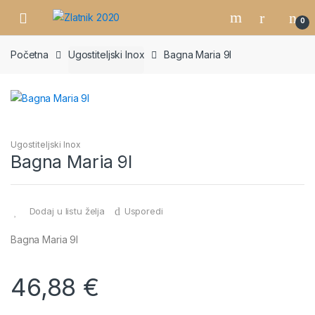
Skip
Skip
0
to
to
navigation
content
Početna
Ugostiteljski Inox
Bagna Maria 9l
Ugostiteljski Inox
Bagna Maria 9l
Dodaj u listu želja
Usporedi
Bagna Maria 9l
46,88
€