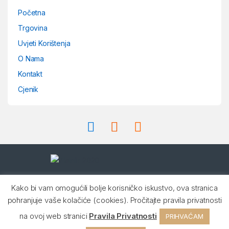
a
Početna
n
Trgovina
d
Uvjeti Korištenja
O Nama
s
Kontakt
C
Cjenik
a
r
o
u
Imate pitanje ? Nazovite nas
s
Kako bi vam omogućili bolje korisničko iskustvo, ova stranica
24/7!
pohranjuje vaše kolačiće (cookies). Pročitajte pravila privatnosti
+385 99 22 77 109,
e
+385 99 22 77 122
na ovoj web stranici
Pravila Privatnosti
PRIHVAĆAM
l